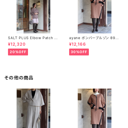
SALT PLUS Elbow Patch O
ayane ボンバーブルゾン 8961
versweatshirt
03
¥12,320
¥12,166
20%OFF
30%OFF
その他の商品