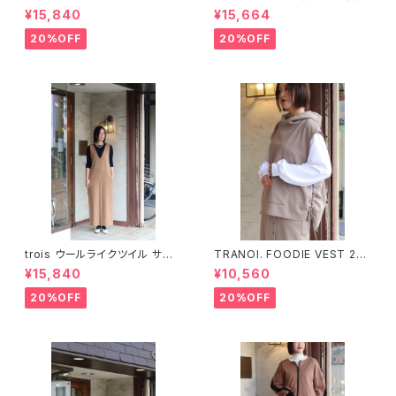
柄ボタン付きストール
ルオーバー（T246-82060）
¥15,840
¥15,664
20%OFF
20%OFF
trois ウールライクツイル サロ
TRANOI. FOODIE VEST 214
ペット（T236-87040）
J226
¥15,840
¥10,560
20%OFF
20%OFF