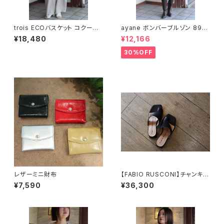
trois ECOバスケット コクーン
ayane ボンバーブルゾン 8961
パンツ（T251-87068）
03
¥18,480
¥12,166
30%OFF
レザーミニ財布
【FABIO RUSCONI】チャンキー
ヒールスクエアトウサンダル
¥7,590
¥36,300